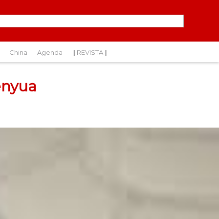
China
Agenda
|| REVISTA ||
henyua