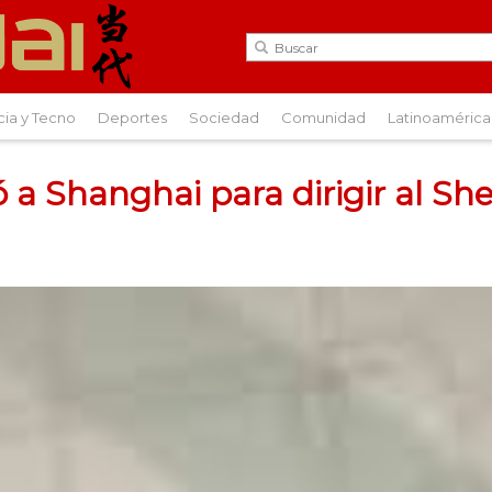
cia y Tecno
Deportes
Sociedad
Comunidad
Latinoamérica
ó a Shanghai para dirigir al S