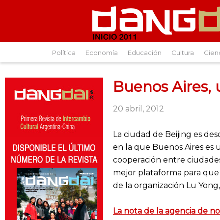
Política
Economía
Educación
Cultura
Cien
Buenos Aires, u
20 abril, 2012
La ciudad de Beijing es de
en la que Buenos Aires es 
cooperación entre ciudades
mejor plataforma para que 
de la organización Lu Yong
La nota de la agencia de no