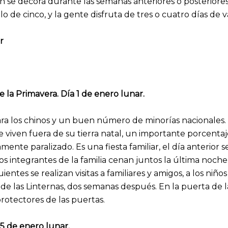
 se decora durante las semanas anteriores o posteriores, 
o de cinco, y la gente disfruta de tres o cuatro días de 
r
 la Primavera. Día 1 de enero lunar.
ara los chinos y un buen número de minorías nacionale
 viven fuera de su tierra natal, un importante porcentaje
ente paralizado. Es una fiesta familiar, el día anterior s
os integrantes de la familia cenan juntos la última noch
uientes se realizan visitas a familiares y amigos, a los niñ
a de las Linternas, dos semanas después. En la puerta de l
protectores de las puertas.
 15 de enero lunar.