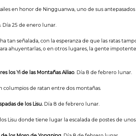
bailes en honor de Ningguanwa, uno de sus antepasados m
a
. Día 25 de enero lunar.
cha tan señalada, con la esperanza de que las ratas tampo
ara ahuyentarlas, o en otros lugares, la gente impotent
es los Yi de las Montañas Ailiao
. Día 8 de febrero lunar.
n columpios de ratan entre dos montañas.
spadas de los Lisu.
Día 8 de febrero lunar.
e los Lisu donde tiene lugar la escalada de postes de uno
es de los Moso de Yongning
. Día 8 de febrero lunar.