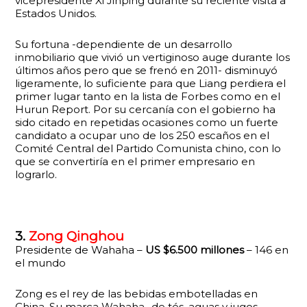
vicepresidente Xi Jinping durante su reciente visita a
Estados Unidos.
Su fortuna -dependiente de un desarrollo
inmobiliario que vivió un vertiginoso auge durante los
últimos años pero que se frenó en 2011- disminuyó
ligeramente, lo suficiente para que Liang perdiera el
primer lugar tanto en la lista de Forbes como en el
Hurun Report. Por su cercanía con el gobierno ha
sido citado en repetidas ocasiones como un fuerte
candidato a ocupar uno de los 250 escaños en el
Comité Central del Partido Comunista chino, con lo
que se convertiría en el primer empresario en
lograrlo.
3.
Zong Qinghou
Presidente de Wahaha –
US $6.500 millones
– 146 en
el mundo
Zong es el rey de las bebidas embotelladas en
China. Su marca Wahaha -de tés, aguas y jugos-