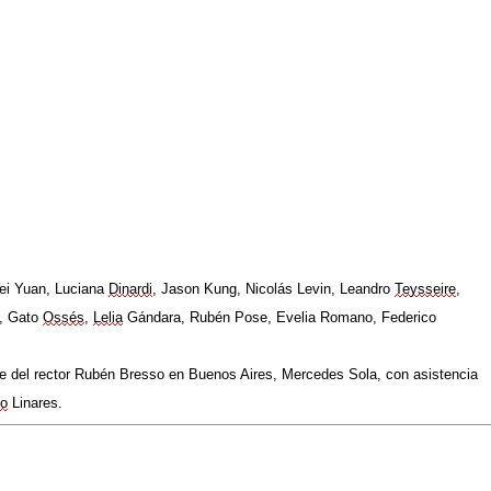
ei Yuan, Luciana
Dinardi
,
Jason
Kung, Nicolás
Levin
,
Leandro
Teysseire
,
i, Gato
Ossés
,
Lelia
Gándara, Rubén Pose, Evelia Romano, Federico
ete del rector Rubén Bresso en Buenos Aires, Mercedes Sola, con asistencia
vo
Linares.