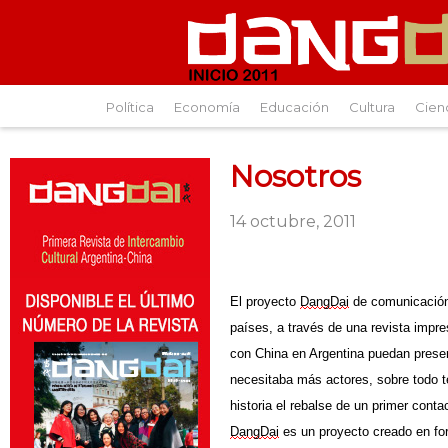
Política
Economía
Educación
Cultura
Cien
Nosotros
14 octubre, 2011
El proyecto
Dang
Dai
de comunicación 
países,
a
través de una revista impr
con China en Argentina puedan prese
necesitaba más actores, sobre todo t
historia el rebalse de un primer conta
Dang
Dai
es un proyecto
creado en fo