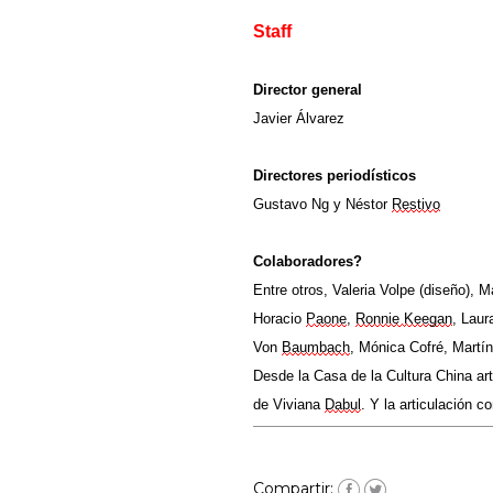
Staff
Dir
ector general
Javier Álvarez
Directores periodísticos
Gustavo
Ng
y
Néstor
Restivo
Colaboradores?
Entre otros, Valeria Volpe (diseño)
,
Ma
Horacio
Paone
,
Ronnie
Keegan
, Lau
Von
Baumbach
, Mónica
Cofré
, Martí
Desde la Casa de la Cultura China ar
de
Viviana
Dabul
. Y la articulación 
Compartir: