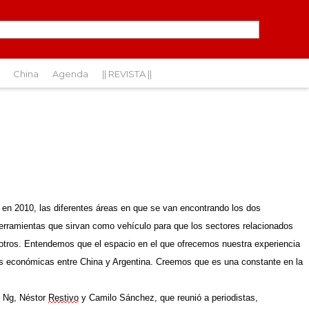
China
Agenda
|| REVISTA ||
 en 2010,
las diferentes áreas en que se van encontrando los dos
herramientas
que sirvan como vehículo para que los sectores relacionados
 otros. Entendemos que el espacio en el que
o
frece
mos
nuestra experiencia
nes económicas entre China y Argentina. Creemos que es una constante en la
o
Ng
, Néstor
Restivo
y Camilo Sánchez,
que re
unió
a periodistas,