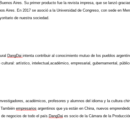
 Buenos Aires.
Su primer producto fue la revista impresa, que se lanzó graci
os Aires. En 2017 se asoció a la Universidad de Congreso, con sede en Mend
oritario de nuestra sociedad.
tural
Dang
Dai
intenta
contribuir al conocimiento mutuo de los pueblos argenti
ultural: artístico, intelectual,
académico, empresarial, gubernamental, públic
vestigadores, académicos, profesores y alumnos del idioma y la cultura chi
También
empresarios
argentinos que ya están en China, nuevos emprendedore
de negocios de todo el país.
Dang
Dai
es socio de la Cámara de la Producción,