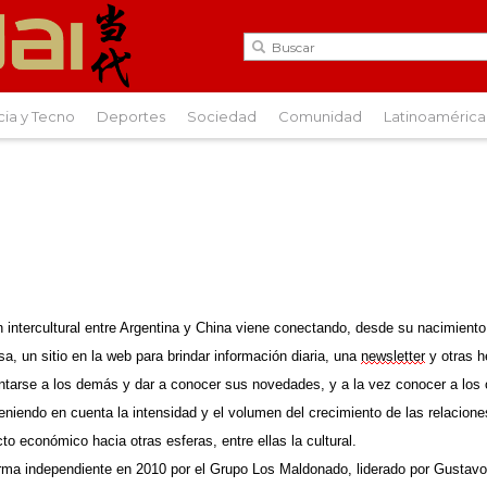
cia y Tecno
Deportes
Sociedad
Comunidad
Latinoamérica
intercultural entre Argentina y China
viene conectando, desde su nacimiento
esa
,
un sitio en la web para brindar información diaria,
una
newsletter
y otras 
ntarse a los demás y dar a conocer sus novedades, y a la vez conocer a los
eniendo en cuenta la intensidad y el volumen del crecimiento de las relacio
cto económico hacia otras esferas, entre ellas la cultural.
rma
independiente
en 2010 por e
l Grupo Los Maldonado,
liderado por Gustav