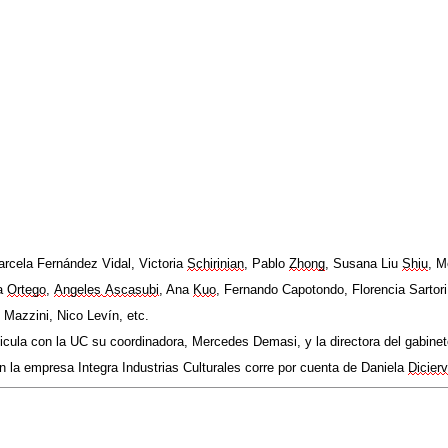
rcela Fernández Vidal, Victoria
Schirinian
, Pablo
Zhong
, Susana
Liu
Shiu
, M
ra
Ortego
,
Angeles
Ascasubi
, Ana
Kuo
, Fernando Capotondo, Florencia Sartor
n
Mazzini
, Nico Levín,
etc.
ticula con la UC su coordinadora, Mercedes Demasi, y la directora del gabin
con la empresa Integra Industrias Culturales corre por cuenta de Daniela
Dicier