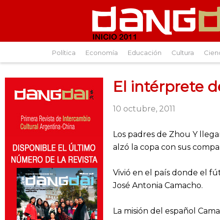
Política
Economía
Educación
Cultura
Cien
El intérprete d
10 octubre, 2011
Los padres de Zhou Y llega
alzó la copa con sus compañ
Vivió en el país donde el f
José Antonia Camacho.
La misión del español Camac