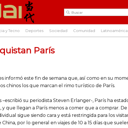
cia y Tecno
Deportes
Sociedad
Comunidad
Latinoamérica
quistan París
es informó este fin de semana que, así como en su momen
los chinos los que marcan el rimo turístico de París.
–escribió su periodista Steven Erlanger-, París ha estad
 y que llegan a París menos a comer que a comprar. De 
ndividual sigue siendo cara y está restringida para los vis
hina, por lo general en viajes de 10 a 15 días que suelen