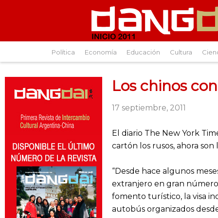
Política
Economía
Educación
Cultura
Cien
Los chinos con
17 septiembre, 2011
El diario The New York Tim
cartón los rusos, ahora son 
“Desde hace algunos meses 
extranjero en gran número,
fomento turístico, la visa i
autobús organizados desde C