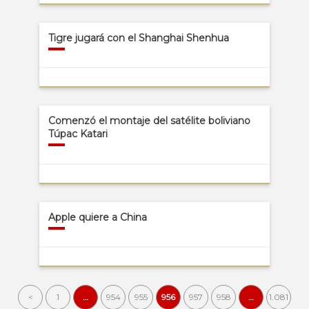
Tigre jugará con el Shanghai Shenhua
Comenzó el montaje del satélite boliviano
Túpac Katari
Apple quiere a China
<
1
…
954
955
956
957
958
…
1.081