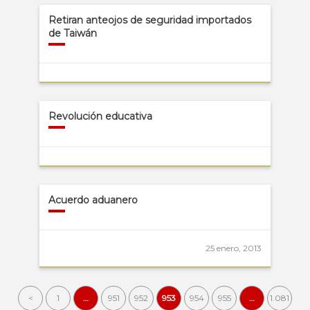
Retiran anteojos de seguridad importados
de Taiwán
Revolución educativa
Acuerdo aduanero
25 enero, 2013
<
1
…
951
952
953
954
955
…
1.081