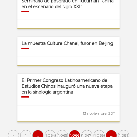
Seminario de posgrado en Tucumán “China
en el escenario del siglo XXI”
La muestra Culture Chanel, furor en Beijing
El Primer Congreso Latinoamericano de
Estudios Chinos inauguró una nueva etapa
en la sinología argentina
13 noviembre, 2011
<
1
…
1.064
1.065
1.066
1.067
1.068
…
1.081