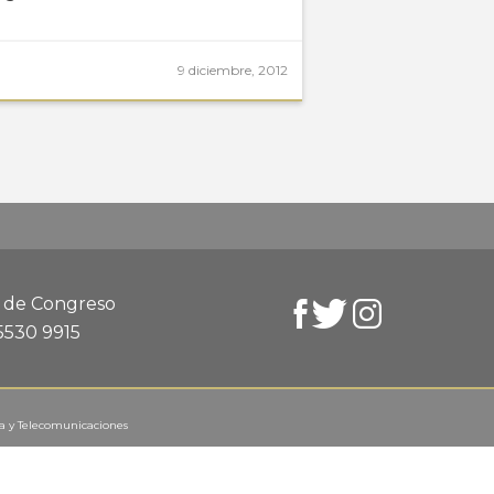
9 diciembre, 2012
d de Congreso
 5530 9915
ca y Telecomunicaciones