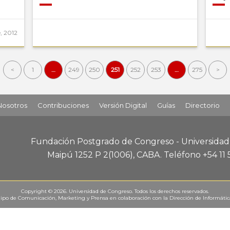
, 2012
<
1
…
249
250
251
252
253
…
275
>
Nosotros
Contribuciones
Versión Digital
Guías
Directorio
Fundación Postgrado de Congreso - Universida
Maipú 1252 P 2
(1006), CABA
.
Teléfono +54 11
Copyright © 2026. Universidad de Congreso. Todos los derechos reservados.
ipo de Comunicación, Marketing y Prensa
en colaboración con la
Dirección de Informáti