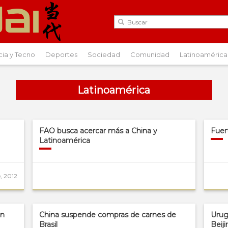
cia y Tecno
Deportes
Sociedad
Comunidad
Latinoamérica
Latinoamérica
FAO busca acercar más a China y
Fuer
Latinoamérica
, 2012
en
China suspende compras de carnes de
Urug
Brasil
Beij