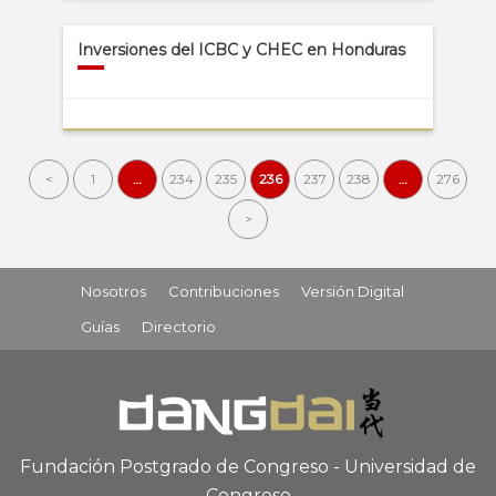
Inversiones del ICBC y CHEC en Honduras
<
1
…
234
235
236
237
238
…
276
>
Nosotros
Contribuciones
Versión Digital
Guías
Directorio
Fundación Postgrado de Congreso - Universidad de
Congreso