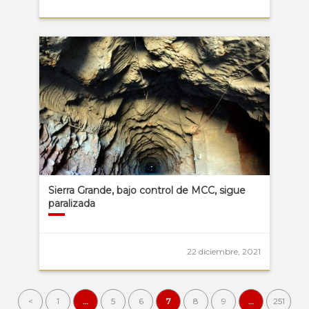
Sierra Grande, bajo control de MCC, sigue
paralizada
22 diciembre, 2021
<
1
…
5
6
7
8
9
…
251