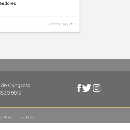
eedores
28 octubre, 2011
d de Congreso
 5530 9915
ca y Telecomunicaciones