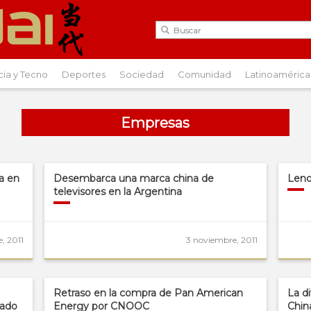
cia y Tecno
Deportes
Sociedad
Comunidad
Latinoamérica
Empresas
a en
Desembarca una marca china de
Leno
televisores en la Argentina
, 2011
3 noviembre, 2011
Retraso en la compra de Pan American
La d
cado
Energy por CNOOC
Chin