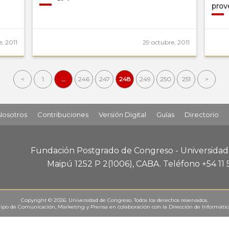
prov
, 2011
29 octubre, 2011
<
1
…
246
247
248
249
250
251
>
Nosotros
Contribuciones
Versión Digital
Guías
Directorio
Fundación Postgrado de Congreso - Universida
Maipú 1252 P 2
(1006), CABA
.
Teléfono +54 11
Copyright © 2026. Universidad de Congreso. Todos los derechos reservados.
ipo de Comunicación, Marketing y Prensa
en colaboración con la
Dirección de Informáti