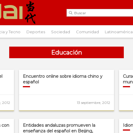
cia y Tecno
Deportes
Sociedad
Comunidad
Latinoamérica
Educación
el
Encuentro online sobre idioma chino y
Curs
español
muni
, 2012
13 septiembre, 2012
s con
Entidades andaluzas promueven la
Idio
enseñanza del español en Beijing,