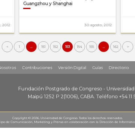
Guangzhou y Shanghai
, 2012
30 agosto, 2012
<
1
…
151
152
153
154
155
…
162
>
Nosotros
Contribuciones
Versión Digital
Guías
Directorio
Fundación Postgrado de Congreso - Universida
Maipú 1252 P 2
(1006), CABA
.
Teléfono +54 11
Copyright © 2026. Universidad de Congreso. Todos los derechos reservados.
ipo de Comunicación, Marketing y Prensa
en colaboración con la
Dirección de Informáti