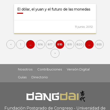
El dólar, el yuan y el futuro de las monedas
11 junio, 2012
<
1
…
816
817
818
819
820
…
855
>
Nosotros
Contribuciones
Versión Digital
Guías
Directorio
Fundación Postgrado de Congreso - Universidad de