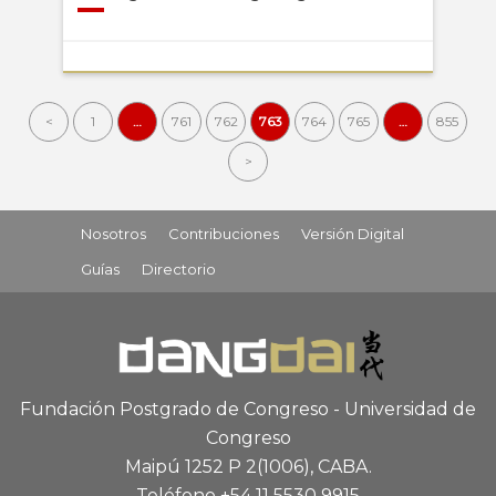
<
1
…
761
762
763
764
765
…
855
>
Nosotros
Contribuciones
Versión Digital
Guías
Directorio
Fundación Postgrado de Congreso - Universidad de
Congreso
Maipú 1252 P 2
(1006), CABA
.
Teléfono +54 11 5530 9915