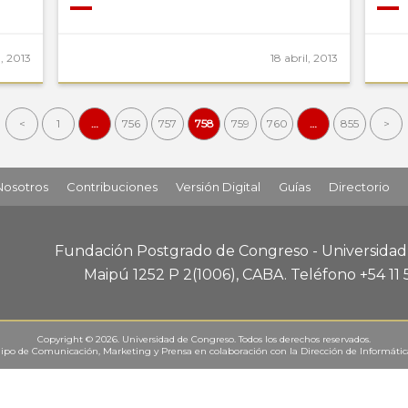
l, 2013
18 abril, 2013
<
1
…
756
757
758
759
760
…
855
>
Nosotros
Contribuciones
Versión Digital
Guías
Directorio
Fundación Postgrado de Congreso - Universida
Maipú 1252 P 2
(1006), CABA
.
Teléfono +54 11
Copyright © 2026. Universidad de Congreso. Todos los derechos reservados.
ipo de Comunicación, Marketing y Prensa
en colaboración con la
Dirección de Informáti