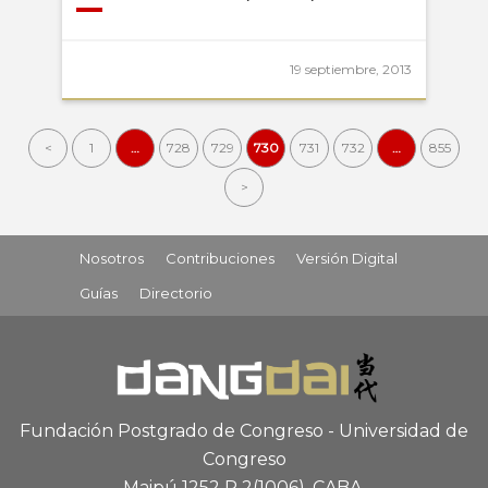
19 septiembre, 2013
<
1
…
728
729
730
731
732
…
855
>
Nosotros
Contribuciones
Versión Digital
Guías
Directorio
Fundación Postgrado de Congreso - Universidad de
Congreso
Maipú 1252 P 2
(1006), CABA
.