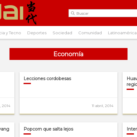
cia y Tecno
Deportes
Sociedad
Comunidad
Latinoamérica
Economía
Lecciones cordobesas
Huaw
regi
l, 2014
11 abril, 2014
iyang
Popcorn que salta lejos
Inte