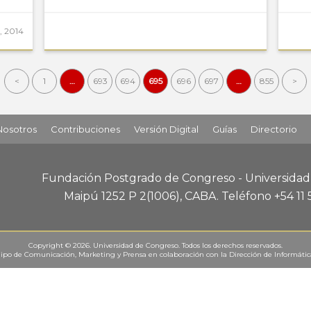
l, 2014
<
1
…
693
694
695
696
697
…
855
>
Nosotros
Contribuciones
Versión Digital
Guías
Directorio
Fundación Postgrado de Congreso - Universida
Maipú 1252 P 2
(1006), CABA
.
Teléfono +54 11
Copyright © 2026. Universidad de Congreso. Todos los derechos reservados.
ipo de Comunicación, Marketing y Prensa
en colaboración con la
Dirección de Informáti