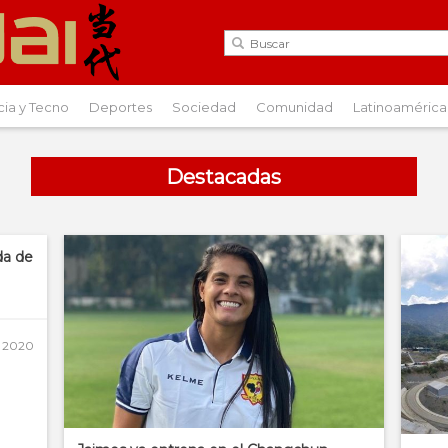
cia y Tecno
Deportes
Sociedad
Comunidad
Latinoamérica
Destacadas
da de
, 2020