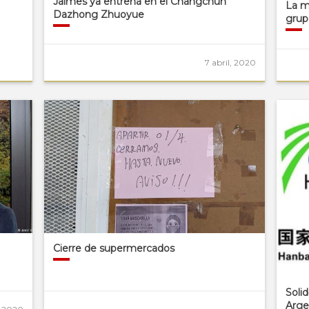
Jaimes ya entrena en el Changchun
La m
Dazhong Zhuoyue
grupo
7 abril, 2020
Cierre de supermercados
Soli
Arge