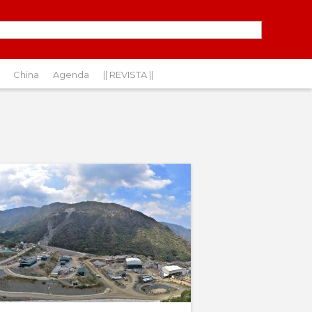
China
Agenda
|| REVISTA ||