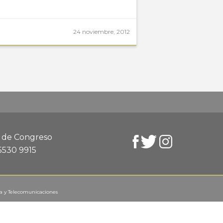
24 noviembre, 2012
d de Congreso
 5530 9915
ca y Telecomunicaciones