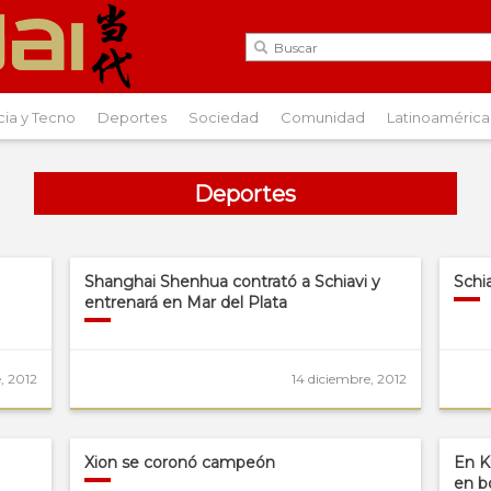
cia y Tecno
Deportes
Sociedad
Comunidad
Latinoamérica
Deportes
Shanghai Shenhua contrató a Schiavi y
Schi
entrenará en Mar del Plata
, 2012
14 diciembre, 2012
Xion se coronó campeón
En K
en b