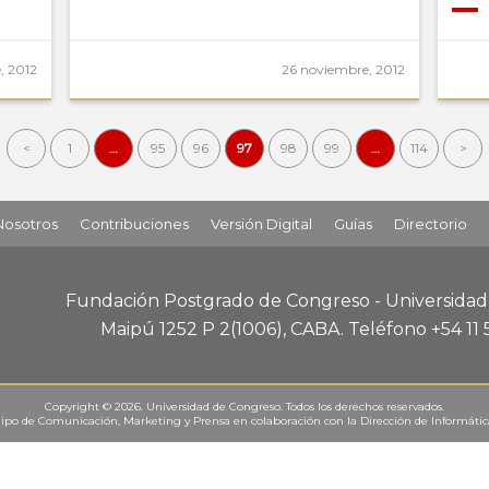
, 2012
26 noviembre, 2012
<
1
…
95
96
97
98
99
…
114
>
Nosotros
Contribuciones
Versión Digital
Guías
Directorio
Fundación Postgrado de Congreso - Universida
Maipú 1252 P 2
(1006), CABA
.
Teléfono +54 11
Copyright © 2026. Universidad de Congreso. Todos los derechos reservados.
ipo de Comunicación, Marketing y Prensa
en colaboración con la
Dirección de Informáti