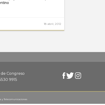
entino
18 abril, 2012
d de Congreso
 5530 9915
ca y Telecomunicaciones