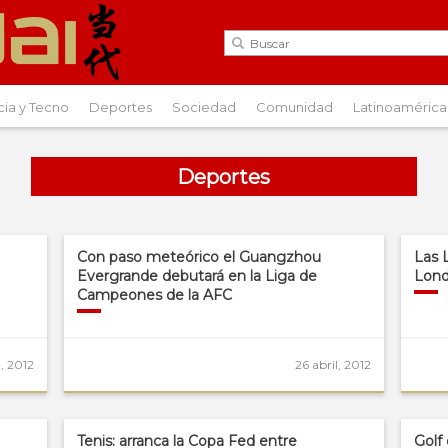
cia y Tecno
Deportes
Sociedad
Comunidad
Latinoamérica
Deportes
Con paso meteórico el Guangzhou
Las 
Evergrande debutará en la Liga de
Lond
Campeones de la AFC
l, 2012
26 abril, 2012
Tenis: arranca la Copa Fed entre
Golf