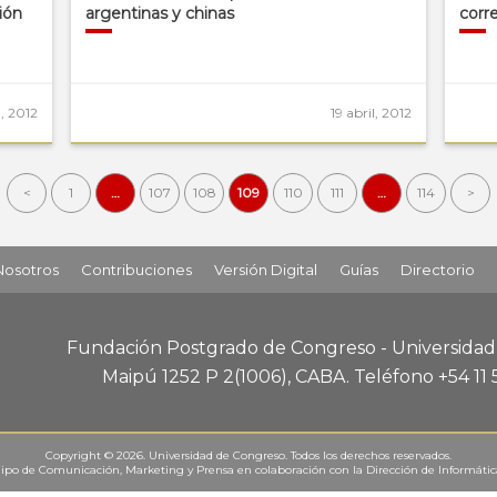
ión
argentinas y chinas
corr
l, 2012
19 abril, 2012
<
1
…
107
108
109
110
111
…
114
>
Nosotros
Contribuciones
Versión Digital
Guías
Directorio
Fundación Postgrado de Congreso - Universida
Maipú 1252 P 2
(1006), CABA
.
Teléfono +54 11
Copyright © 2026. Universidad de Congreso. Todos los derechos reservados.
ipo de Comunicación, Marketing y Prensa
en colaboración con la
Dirección de Informáti