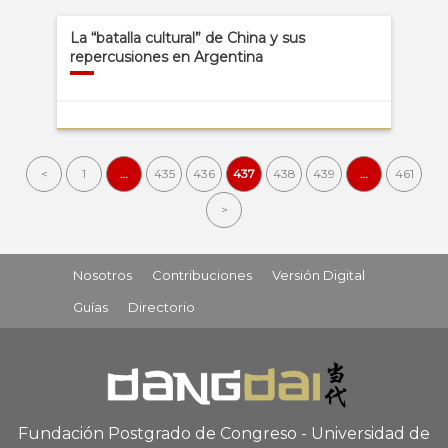
La “batalla cultural” de China y sus
repercusiones en Argentina
<
1
…
435
436
437
438
439
…
461
>
Nosotros
Contribuciones
Versión Digital
Guías
Directorio
Fundación Postgrado de Congreso - Universidad de