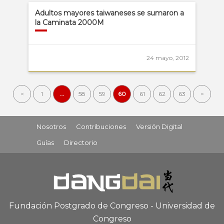
Adultos mayores taiwaneses se sumaron a
la Caminata 2000M
24 mayo, 2012
<
1
…
58
59
60
61
62
63
>
Nosotros
Contribuciones
Versión Digital
Guías
Directorio
Fundación Postgrado de Congreso - Universidad de
Congreso