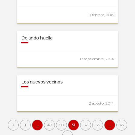
9 febrero, 2015
Dejando huella
17 septiembre, 2014
Los nuevos vecinos
2 agosto, 2014
<
1
…
49
50
51
52
53
…
63