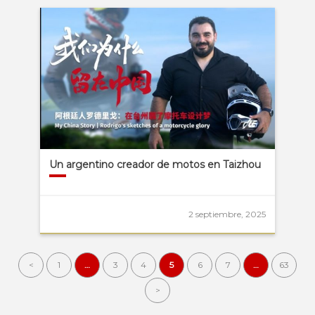
Un argentino creador de motos en Taizhou
2 septiembre, 2025
<
1
…
3
4
5
6
7
…
63
>