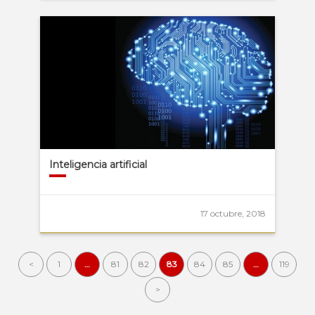
Inteligencia artificial
17 octubre, 2018
<
1
…
81
82
83
84
85
…
119
>