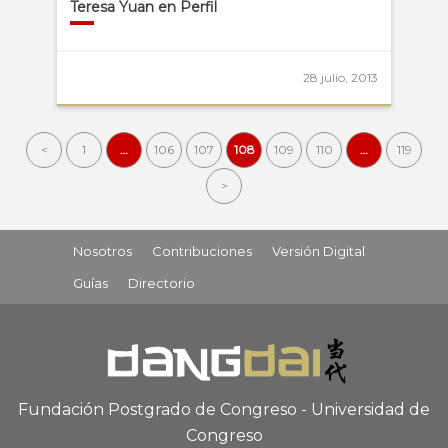
Teresa Yuan en Perfil
28 julio, 2013
<
1
…
106
107
108
109
110
…
119
>
Nosotros
Contribuciones
Versión Digital
Guías
Directorio
Fundación Postgrado de Congreso - Universidad de
Congreso