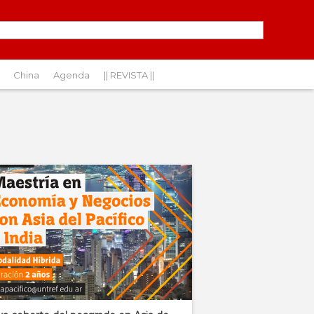
China
Agenda
|| REVISTA ||