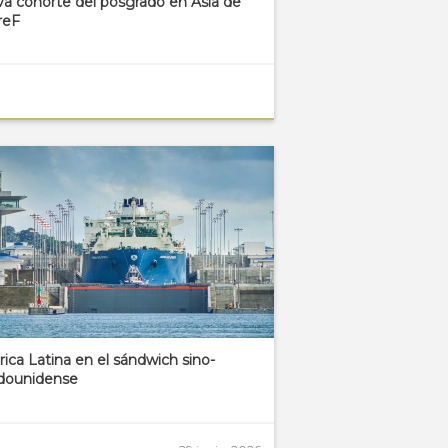
a cohorte del posgrado en Asia de
reF
ica Latina en el sándwich sino-
dounidense