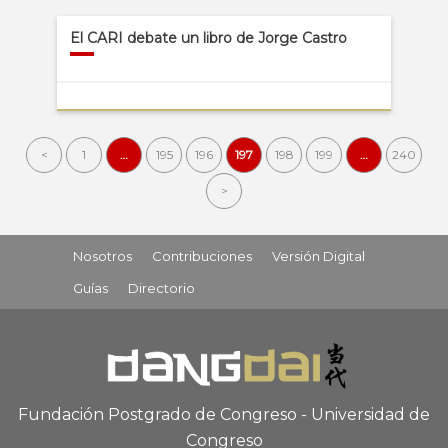
El CARI debate un libro de Jorge Castro
<
1
…
195
196
197
198
199
…
240
>
Nosotros
Contribuciones
Versión Digital
Guías
Directorio
Fundación Postgrado de Congreso - Universidad de
Congreso