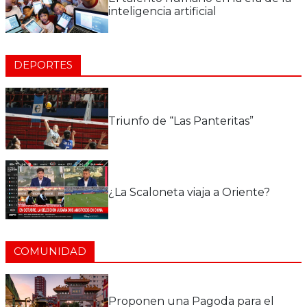
inteligencia artificial
DEPORTES
Triunfo de “Las Panteritas”
¿La Scaloneta viaja a Oriente?
COMUNIDAD
Proponen una Pagoda para el