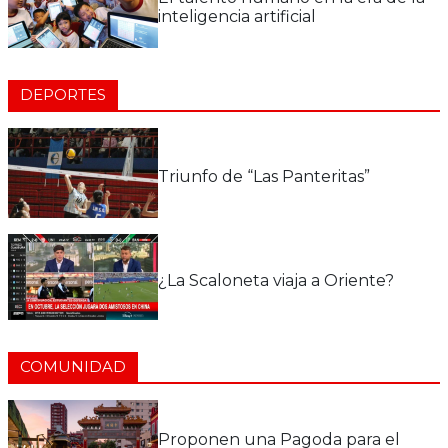
inteligencia artificial
DEPORTES
Triunfo de “Las Panteritas”
¿La Scaloneta viaja a Oriente?
COMUNIDAD
Proponen una Pagoda para el